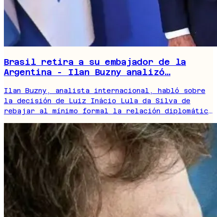
Brasil retira a su embajador de la
Argentina - Ilan Buzny analizó…
Ilan Buzny, analista internacional, habló sobre
la decisión de Luiz Inácio Lula da Silva de
rebajar al mínimo formal la relación diplomática
con Argentina, en un escenario atravesado por
disputas ideológicas y con impacto en el
panorama regional.