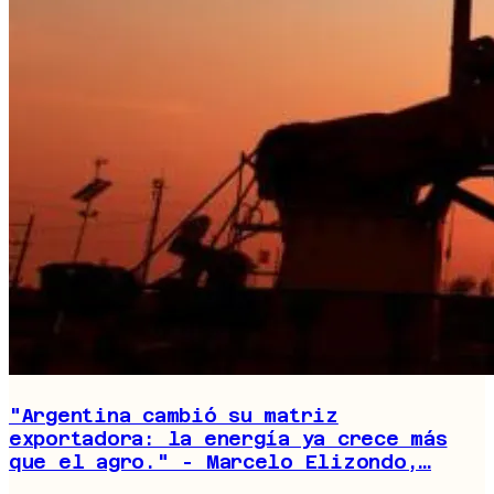
"Argentina cambió su matriz
exportadora: la energía ya crece más
que el agro." - Marcelo Elizondo,…