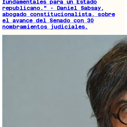
fundamentales para un Estado
republicano." - Daniel Sabsay,
abogado constitucionalista, sobre
el avance del Senado con 30
nombramientos judiciales.