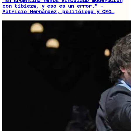
"En Argentina hemos vinculado moderación
con tibieza, y eso es un error." -
Patricio Hernández, politólogo y CEO…