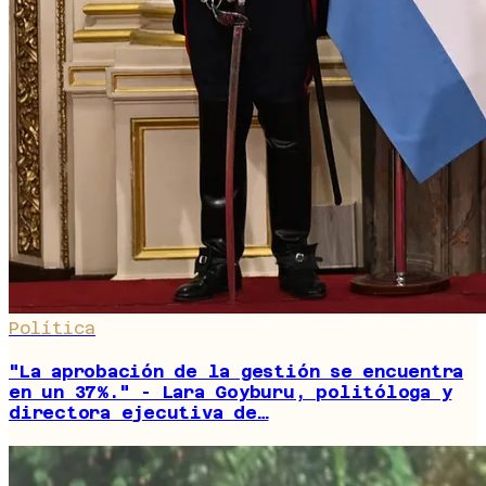
Política
"La aprobación de la gestión se encuentra
en un 37%." - Lara Goyburu, politóloga y
directora ejecutiva de…