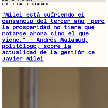
POLÍTICA
·
DESTACADO
"Milei está sufriendo el
cansancio del tercer año, pero
la prosperidad no tiene que
notarse ahora sino el que
viene." - Andrés Malamud,
politólogo, sobre la
actualidad de la gestión de
Javier Milei