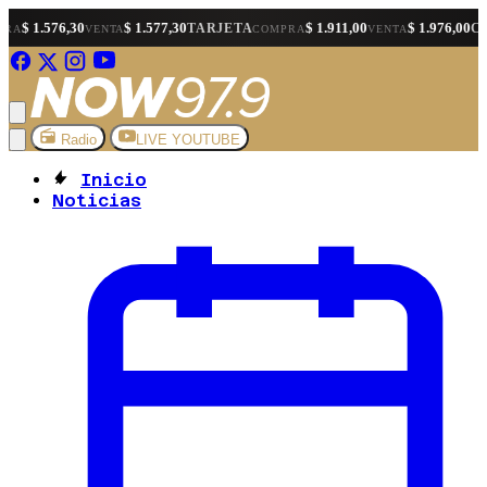
 1.576,30
$ 1.577,30
$ 1.911,00
$ 1.976,00
TARJETA
CRIPT
VENTA
COMPRA
VENTA
Radio
LIVE YOUTUBE
Inicio
Noticias