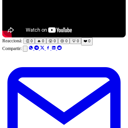
Reaccioná:
👏
0
🔥
0
😲
0
😢
0
💡
0
❤️
0
Compartir: