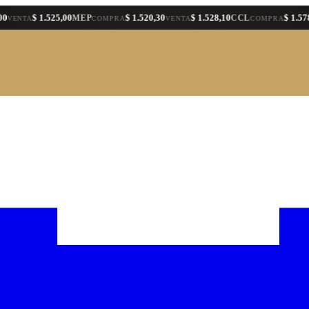
$ 1.525,00
$ 1.520,30
$ 1.528,10
$ 1.578,40
MEP
CCL
A
COMPRA
VENTA
COMPRA
VE