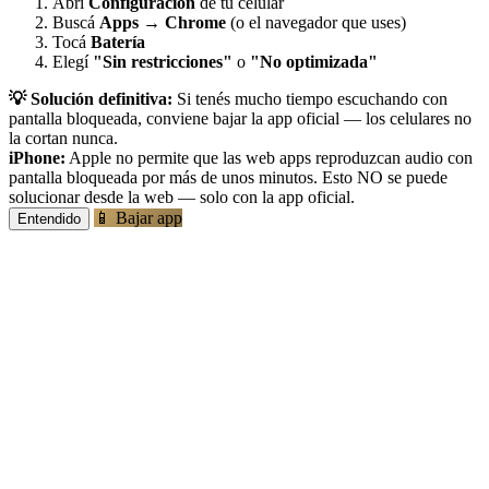
Abrí
Configuración
de tu celular
Buscá
Apps
→
Chrome
(o el navegador que uses)
Tocá
Batería
Elegí
"Sin restricciones"
o
"No optimizada"
💡 Solución definitiva:
Si tenés mucho tiempo escuchando con
pantalla bloqueada, conviene bajar la app oficial — los celulares no
la cortan nunca.
iPhone:
Apple no permite que las web apps reproduzcan audio con
pantalla bloqueada por más de unos minutos. Esto NO se puede
solucionar desde la web — solo con la app oficial.
📱 Bajar app
Entendido