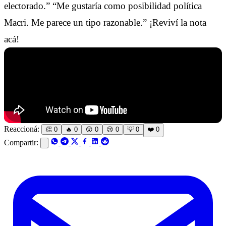
electorado.” “Me gustaría como posibilidad política
Macri. Me parece un tipo razonable.” ¡Reviví la nota
acá!
Reaccioná:
👏
0
🔥
0
😲
0
😢
0
💡
0
❤️
0
Compartir: