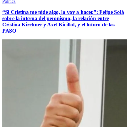
Política
“Si Cristina me pide algo, lo voy a hacer.”: Felipe Solá
sobre la interna del peronismo, la relación entre
Cristina Kirchner y Axel Kicillof, y el futuro de las
PASO