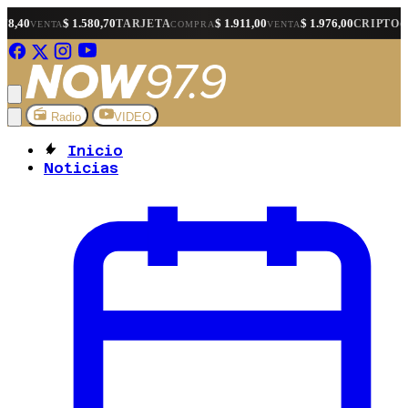
$ 1.580,70
$ 1.911,00
$ 1.976,00
$ 1.5
TARJETA
CRIPTO
A
COMPRA
VENTA
COMPRA
Radio
VIDEO
Inicio
Noticias