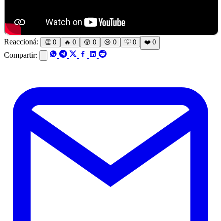
Reaccioná:
👏
0
🔥
0
😲
0
😢
0
💡
0
❤️
0
Compartir: