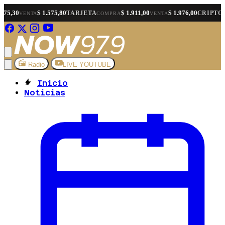
$ 1.575,80
$ 1.911,00
$ 1.976,00
$ 1.
TARJETA
CRIPTO
A
COMPRA
VENTA
COMPRA
Radio
LIVE YOUTUBE
Inicio
Noticias