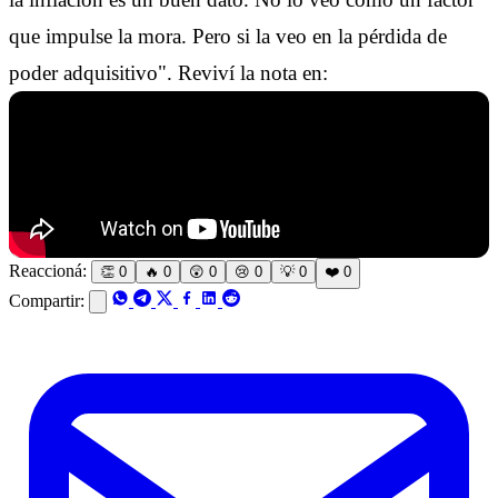
que impulse la mora. Pero si la veo en la pérdida de
poder adquisitivo". Reviví la nota en:
Reaccioná:
👏
0
🔥
0
😲
0
😢
0
💡
0
❤️
0
Compartir: