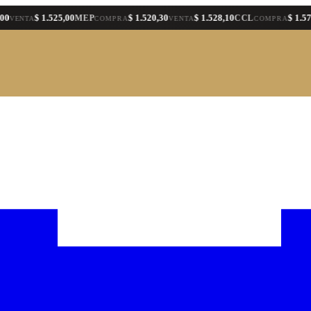
$ 1.525,00
$ 1.520,30
$ 1.528,10
$ 1.578,40
MEP
CCL
TA
COMPRA
VENTA
COMPRA
VE