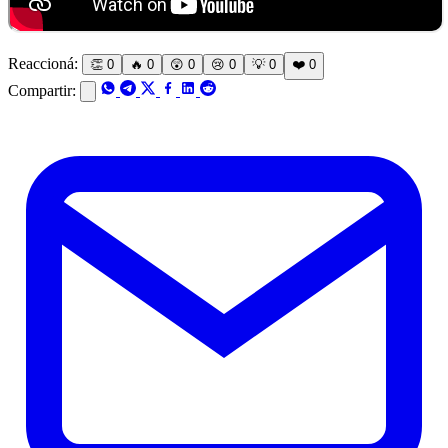
Reaccioná:
👏
0
🔥
0
😲
0
😢
0
💡
0
❤️
0
Compartir: