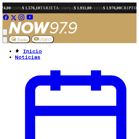
$ 1.576,10
$ 1.911,00
$ 1.976,00
$ 1.5
TARJETA
CRIPTO
A
COMPRA
VENTA
COMPRA
Radio
VIDEO
Inicio
Noticias