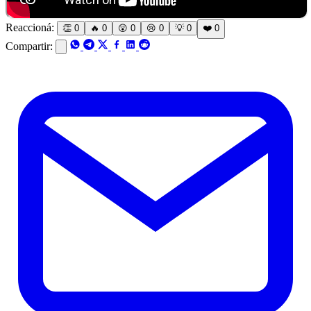
Reaccioná:
👏
0
🔥
0
😲
0
😢
0
💡
0
❤️
0
Compartir: