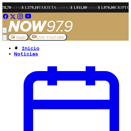
$ 1.579,10
$ 1.911,00
$ 1.976,00
$ 1.5
TARJETA
CRIPTO
COMPRA
VENTA
COMPRA
Radio
LIVE YOUTUBE
Inicio
Noticias