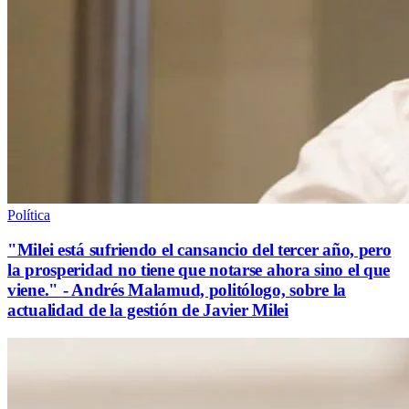
Política
"Milei está sufriendo el cansancio del tercer año, pero
la prosperidad no tiene que notarse ahora sino el que
viene." - Andrés Malamud, politólogo, sobre la
actualidad de la gestión de Javier Milei