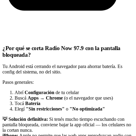
¿Por qué se corta Radio Now 97.9 con la pantalla
bloqueada?
Tu Android está cerrando el navegador para ahorrar batería. Es
config del sistema, no del sitio.
Pasos generales:
Abrí
Configuración
de tu celular
Buscá
Apps
→
Chrome
(o el navegador que uses)
Tocá
Batería
Elegí
"Sin restricciones"
o
"No optimizada"
💡 Solución definitiva:
Si tenés mucho tiempo escuchando con
pantalla bloqueada, conviene bajar la app oficial — los celulares no
la cortan nunca.
iPhone:
Apple no permite que las web apps reproduzcan audio con