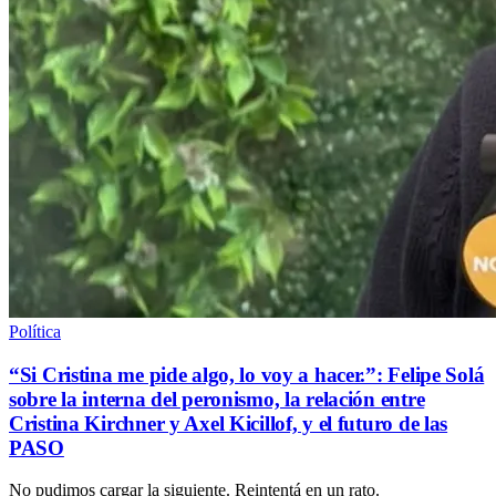
Política
“Si Cristina me pide algo, lo voy a hacer.”: Felipe Solá
sobre la interna del peronismo, la relación entre
Cristina Kirchner y Axel Kicillof, y el futuro de las
PASO
No pudimos cargar la siguiente. Reintentá en un rato.