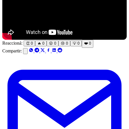
Reaccioná:
👏
0
🔥
0
😲
0
😢
0
💡
0
❤️
0
Compartir: