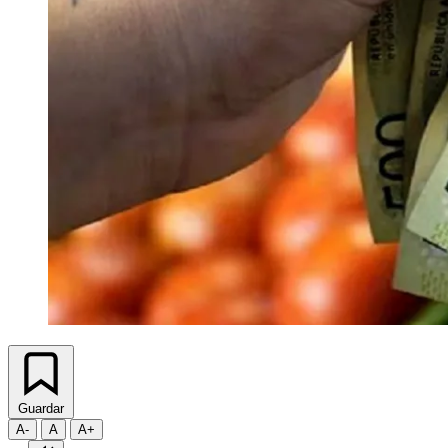
Guardar
A-
A
A+