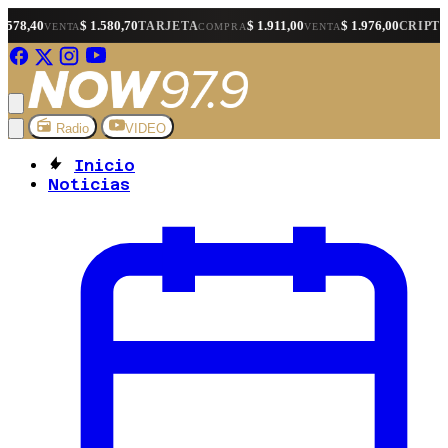
$ 1.580,70
$ 1.911,00
$ 1.976,00
$ 1.
TARJETA
CRIPTO
A
COMPRA
VENTA
COMPRA
Radio
VIDEO
Inicio
Noticias