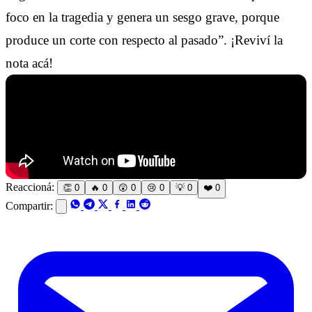
foco en la tragedia y genera un sesgo grave, porque
produce un corte con respecto al pasado”. ¡Reviví la
nota acá!
Reaccioná:
👏
0
🔥
0
😲
0
😢
0
💡
0
❤️
0
Compartir: