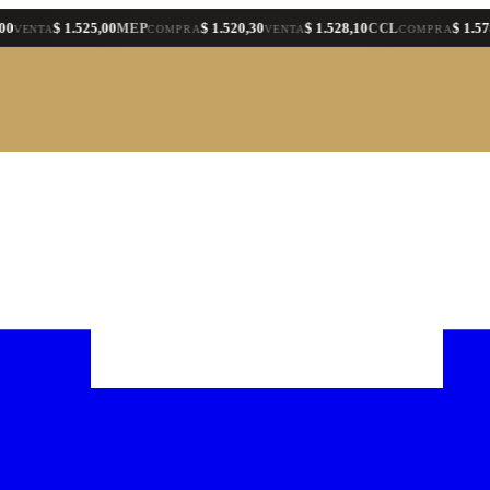
$ 1.525,00
$ 1.520,30
$ 1.528,10
$ 1.578,40
MEP
CCL
TA
COMPRA
VENTA
COMPRA
VE