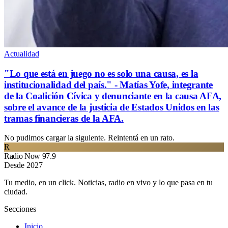
Actualidad
"Lo que está en juego no es solo una causa, es la
institucionalidad del país." - Matías Yofe, integrante
de la Coalición Cívica y denunciante en la causa AFA,
sobre el avance de la justicia de Estados Unidos en las
tramas financieras de la AFA.
No pudimos cargar la siguiente. Reintentá en un rato.
R
Radio Now 97.9
Desde 2027
Tu medio, en un click. Noticias, radio en vivo y lo que pasa en tu
ciudad.
Secciones
Inicio