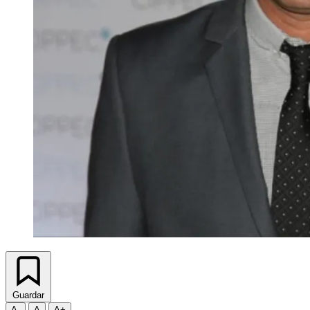
Guardar
A-
A
A+