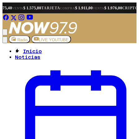
$ 1.575,80
$ 1.911,00
$ 1.976,00
$ 1.
TARJETA
CRIPTO
A
COMPRA
VENTA
COMPRA
Radio
LIVE YOUTUBE
Inicio
Noticias