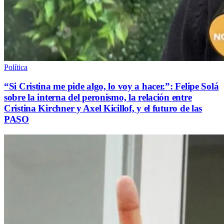
Política
“Si Cristina me pide algo, lo voy a hacer.”: Felipe Solá
sobre la interna del peronismo, la relación entre
Cristina Kirchner y Axel Kicillof, y el futuro de las
PASO