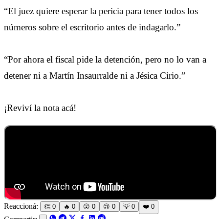
“El juez quiere esperar la pericia para tener todos los
números sobre el escritorio antes de indagarlo.”
“Por ahora el fiscal pide la detención, pero no lo van a
detener ni a Martín Insaurralde ni a Jésica Cirio.”
¡Reviví la nota acá!
Reaccioná:
👏
0
🔥
0
😲
0
😢
0
💡
0
❤️
0