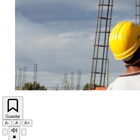
Guardar
A-
A
A+