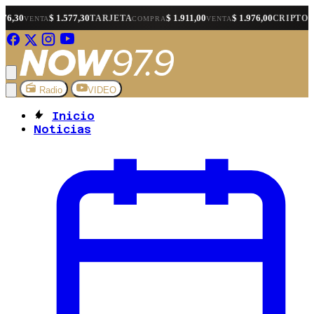
$ 1.577,30
$ 1.911,00
$ 1.976,00
$ 1.5
TARJETA
CRIPTO
COMPRA
VENTA
COMPRA
Radio
VIDEO
Inicio
Noticias