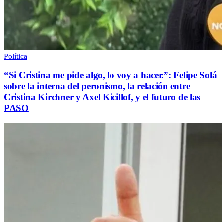
Política
“Si Cristina me pide algo, lo voy a hacer.”: Felipe Solá
sobre la interna del peronismo, la relación entre
Cristina Kirchner y Axel Kicillof, y el futuro de las
PASO