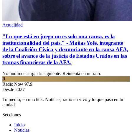
Actualidad
"Lo que está en juego no es solo una causa, es la
institucionalidad del país." - Matías Yofe, integrante
de la Coalición Cívica y denunciante en la causa AFA,
sobre el avance de la justicia de Estados Unidos en las
tramas financieras de la AFA.
No pudimos cargar la siguiente. Reintentá en un rato.
R
Radio Now 97.9
Desde 2027
Tu medio, en un click. Noticias, radio en vivo y lo que pasa en tu
ciudad.
Secciones
Inicio
Noticias