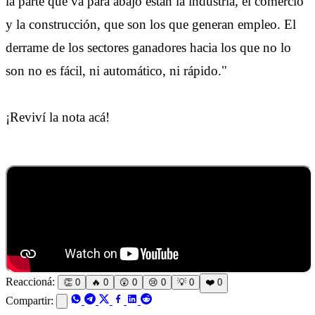
la parte que va para abajo están la industria, el comercio
y la construcción, que son los que generan empleo. El
derrame de los sectores ganadores hacia los que no lo
son no es fácil, ni automático, ni rápido."
¡Reviví la nota acá!
Reaccioná:
👏
0
🔥
0
😲
0
😢
0
💡
0
❤️
0
Compartir: