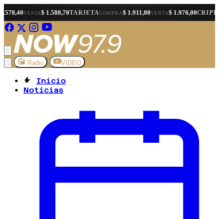
$ 1.580,70
$ 1.911,00
$ 1.976,00
$ 
TARJETA
CRIPTO
NTA
COMPRA
VENTA
COMPRA
Radio
VIDEO
Inicio
Noticias