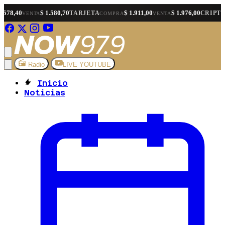
$ 1.580,70
$ 1.911,00
$ 1.976,00
$ 
TARJETA
CRIPTO
TA
COMPRA
VENTA
COMPRA
Radio
LIVE YOUTUBE
Inicio
Noticias