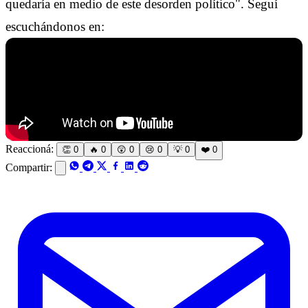
quedaría en medio de este desorden político". Seguí
escuchándonos en:
Reaccioná:
👏
0
🔥
0
😲
0
😢
0
💡
0
❤️
0
Compartir: