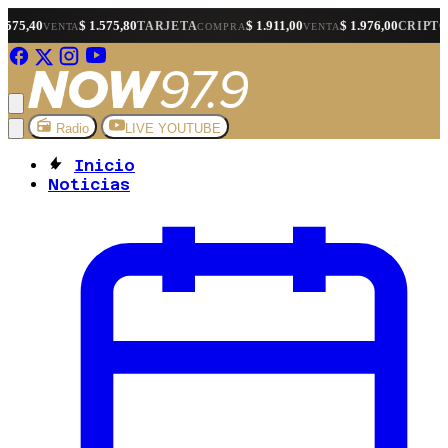
$ 1.575,80
$ 1.911,00
$ 1.976,00
$ 1.
TARJETA
CRIPTO
A
COMPRA
VENTA
COMPRA
Radio
LIVE YOUTUBE
Inicio
Noticias