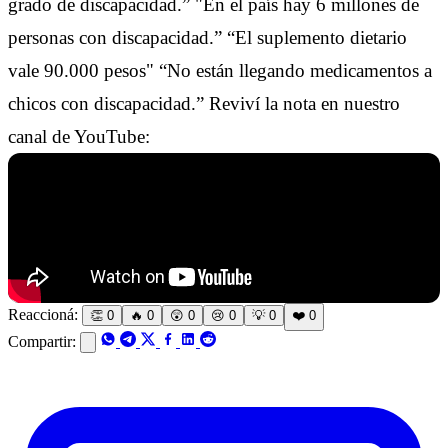
grado de discapacidad.” "En el país hay 6 millones de
personas con discapacidad.” “El suplemento dietario
vale 90.000 pesos" “No están llegando medicamentos a
chicos con discapacidad.” Reviví la nota en nuestro
canal de YouTube:
Reaccioná:
👏
0
🔥
0
😲
0
😢
0
💡
0
❤️
0
Compartir: