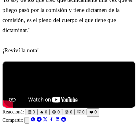
pliego pasó por la comisión y tiene dictamen de la
comisión, es el pleno del cuerpo el que tiene que
dictaminar."
¡Reviví la nota!
Reaccioná:
👏
0
🔥
0
😲
0
😢
0
💡
0
❤️
0
Compartir: