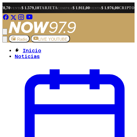
 1.579,10
$ 1.911,00
$ 1.976,00
$ 1.570
TARJETA
CRIPTO
COMPRA
VENTA
COMPRA
Radio
LIVE YOUTUBE
Inicio
Noticias