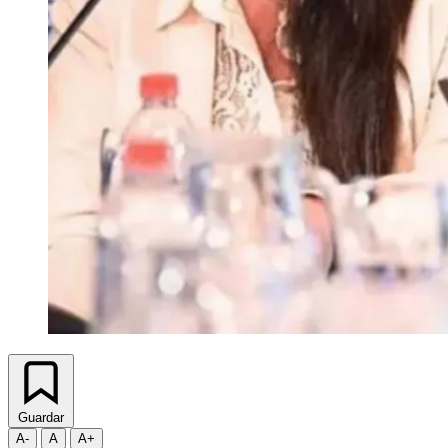
Guardar
A-
A
A+