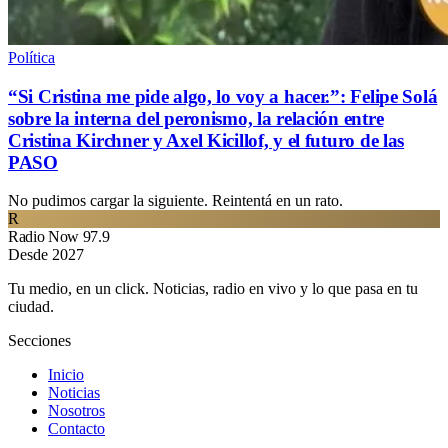
Política
“Si Cristina me pide algo, lo voy a hacer.”: Felipe Solá
sobre la interna del peronismo, la relación entre
Cristina Kirchner y Axel Kicillof, y el futuro de las
PASO
No pudimos cargar la siguiente. Reintentá en un rato.
R
Radio Now 97.9
Desde 2027
Tu medio, en un click. Noticias, radio en vivo y lo que pasa en tu
ciudad.
Secciones
Inicio
Noticias
Nosotros
Contacto