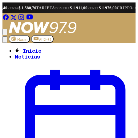
 1.580,70
$ 1.911,00
$ 1.976,00
$ 1.57
TARJETA
CRIPTO
COMPRA
VENTA
COMPRA
Radio
VIDEO
Inicio
Noticias