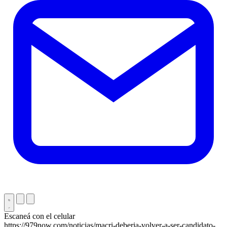
Escaneá con el celular
https://979now.com/noticias/macri-deberia-volver-a-ser-candidato-