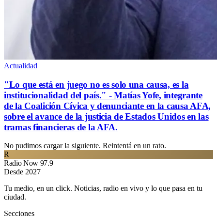
Actualidad
"Lo que está en juego no es solo una causa, es la
institucionalidad del país." - Matías Yofe, integrante
de la Coalición Cívica y denunciante en la causa AFA,
sobre el avance de la justicia de Estados Unidos en las
tramas financieras de la AFA.
No pudimos cargar la siguiente. Reintentá en un rato.
R
Radio Now 97.9
Desde 2027
Tu medio, en un click. Noticias, radio en vivo y lo que pasa en tu
ciudad.
Secciones