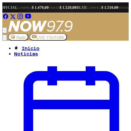
$ 1.470,00
$ 1.520,00
$ 1.510,00
$ 1.530,00
BLUE
ME
OMPRA
VENTA
COMPRA
VENTA
Radio
LIVE YOUTUBE
Inicio
Noticias