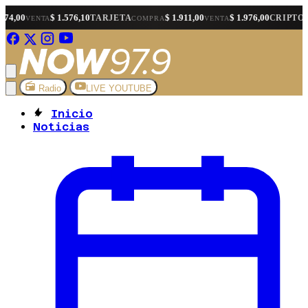
$ 1.576,10
$ 1.911,00
$ 1.976,00
$ 1.
TARJETA
CRIPTO
A
COMPRA
VENTA
COMPRA
Radio
LIVE YOUTUBE
Inicio
Noticias