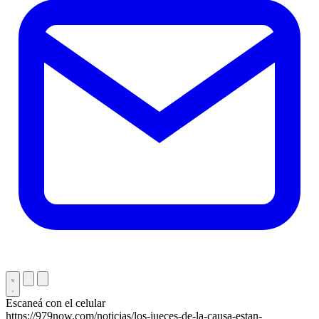
Escaneá con el celular
https://979now.com/noticias/los-jueces-de-la-causa-estan-