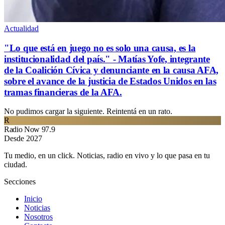
Actualidad
"Lo que está en juego no es solo una causa, es la
institucionalidad del país." - Matías Yofe, integrante
de la Coalición Cívica y denunciante en la causa AFA,
sobre el avance de la justicia de Estados Unidos en las
tramas financieras de la AFA.
No pudimos cargar la siguiente. Reintentá en un rato.
R
Radio Now 97.9
Desde 2027
Tu medio, en un click. Noticias, radio en vivo y lo que pasa en tu
ciudad.
Secciones
Inicio
Noticias
Nosotros