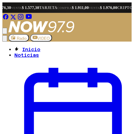
.577,30
$ 1.911,00
$ 1.976,00
$ 1.566,
TARJETA
CRIPTO
COMPRA
VENTA
COMPRA
Radio
VIDEO
Inicio
Noticias