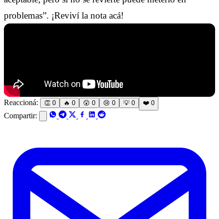
problemas”. ¡Reviví la nota acá!
Reaccioná:
👏
0
🔥
0
😲
0
😢
0
💡
0
❤️
0
Compartir: