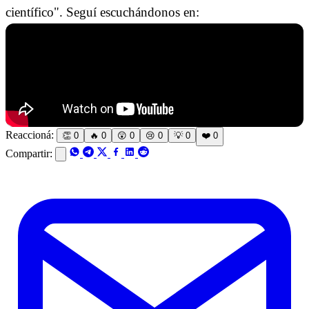
científico". Seguí escuchándonos en:
Reaccioná:
👏
0
🔥
0
😲
0
😢
0
💡
0
❤️
0
Compartir: