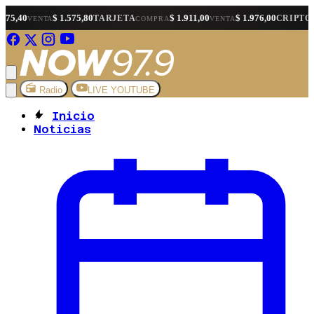
$ 1.575,80
$ 1.911,00
$ 1.976,00
$ 1.
TARJETA
CRIPTO
A
COMPRA
VENTA
COMPRA
Radio
LIVE YOUTUBE
Inicio
Noticias