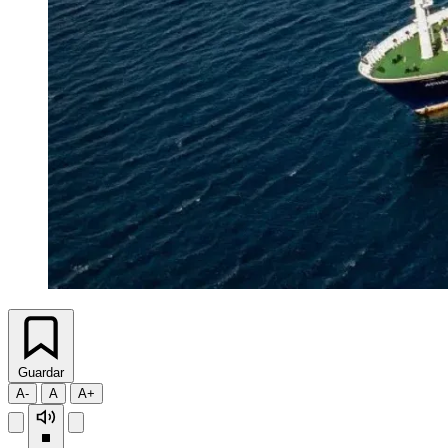
Guardar
A-
A
A+