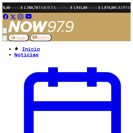
$ 1.580,70
$ 1.911,00
$ 1.976,00
$ 1.5
TARJETA
CRIPTO
COMPRA
VENTA
COMPRA
Radio
VIDEO
Inicio
Noticias