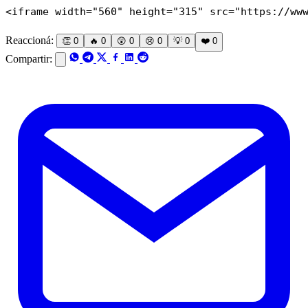
<iframe width="560" height="315" src="https://ww
Reaccioná:
👏
0
🔥
0
😲
0
😢
0
💡
0
❤️
0
Compartir: