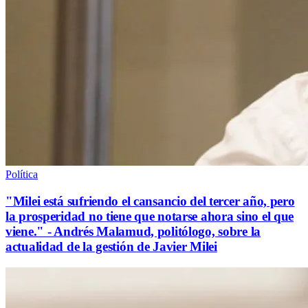
Política
"Milei está sufriendo el cansancio del tercer año, pero
la prosperidad no tiene que notarse ahora sino el que
viene." - Andrés Malamud, politólogo, sobre la
actualidad de la gestión de Javier Milei