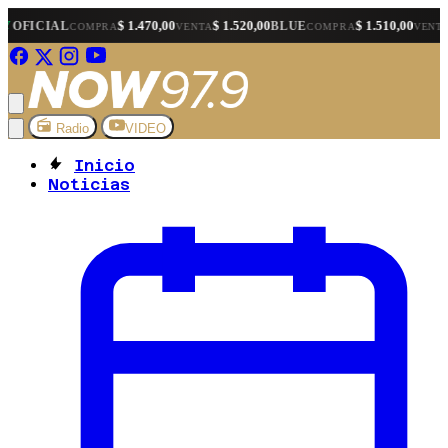
$ 1.470,00
$ 1.520,00
$ 1.510,00
$ 1.530,00
L
BLUE
COMPRA
VENTA
COMPRA
VENTA
Radio
VIDEO
Inicio
Noticias