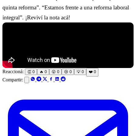
quinta reforma”. “Estamos frente a una reforma laboral
integral”. ¡Reviví la nota acá!
Reaccioná:
👏
0
🔥
0
😲
0
😢
0
💡
0
❤️
0
Compartir: