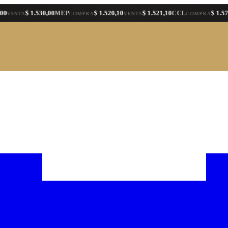
$ 1.530,00
$ 1.520,10
$ 1.521,10
$ 1.575,30
MEP
CCL
TA
COMPRA
VENTA
COMPRA
VE