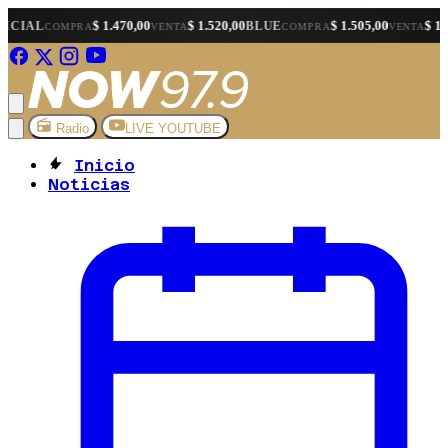
$ 1.470,00
$ 1.520,00
$ 1.505,00
$ 1.525,00
BLUE
MEP
MPRA
VENTA
COMPRA
VENTA
Radio
LIVE YOUTUBE
Inicio
Noticias