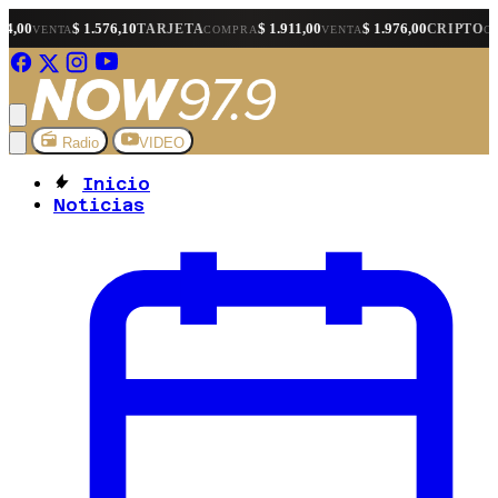
$ 1.576,10
$ 1.911,00
$ 1.976,00
$ 1.56
TARJETA
CRIPTO
COMPRA
VENTA
COMPRA
Radio
VIDEO
Inicio
Noticias