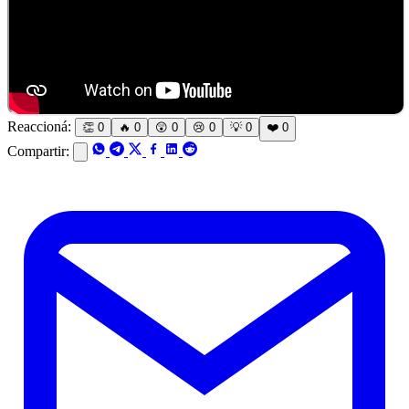
Reaccioná:
👏
0
🔥
0
😲
0
😢
0
💡
0
❤️
0
Compartir: