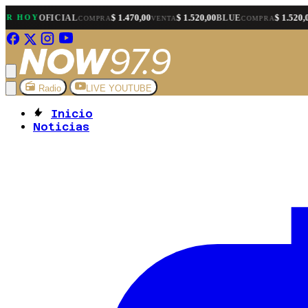
$ 1.470,00
$ 1.520,00
$ 1.520,00
OY
OFICIAL
BLUE
COMPRA
VENTA
COMPRA
VENT
Radio
LIVE YOUTUBE
Inicio
Noticias