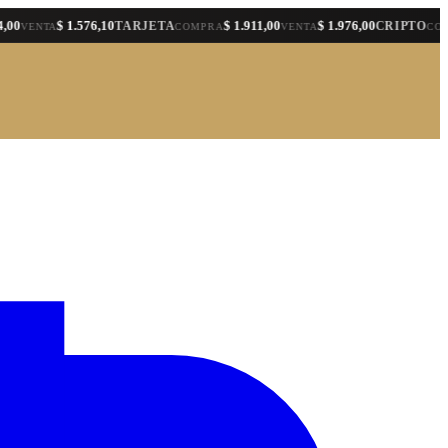
$ 1.576,10
$ 1.911,00
$ 1.976,00
$ 
TARJETA
CRIPTO
NTA
COMPRA
VENTA
COMPRA