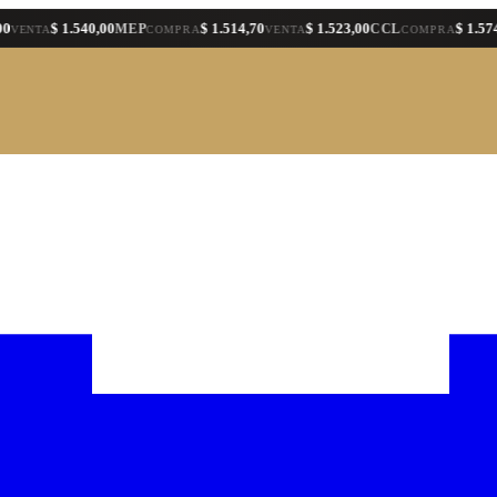
$ 1.540,00
$ 1.514,70
$ 1.523,00
$ 1.574,00
MEP
CCL
A
COMPRA
VENTA
COMPRA
VE