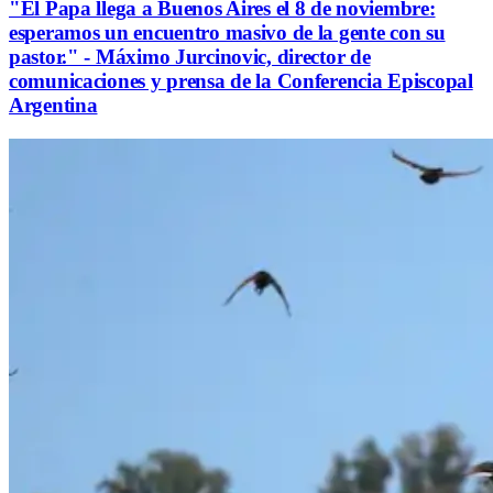
"El Papa llega a Buenos Aires el 8 de noviembre:
esperamos un encuentro masivo de la gente con su
pastor." - Máximo Jurcinovic, director de
comunicaciones y prensa de la Conferencia Episcopal
Argentina