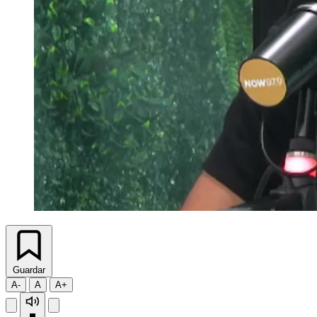
Guardar
A-
A
A+