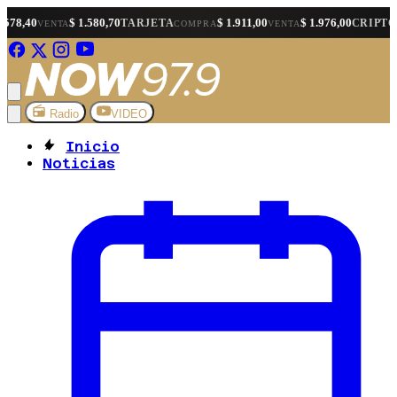
$ 1.580,70
$ 1.911,00
$ 1.976,00
$ 1.5
TARJETA
CRIPTO
COMPRA
VENTA
COMPRA
Radio
VIDEO
Inicio
Noticias