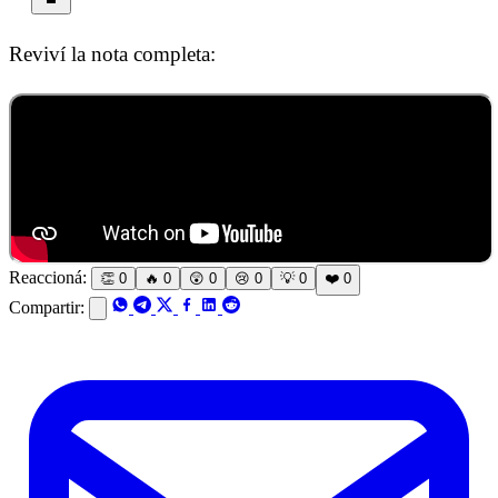
Reviví la nota completa:
Reaccioná:
👏
0
🔥
0
😲
0
😢
0
💡
0
❤️
0
Compartir: