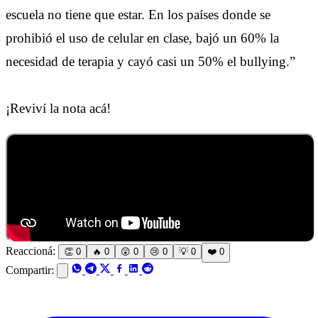
escuela no tiene que estar. En los países donde se
prohibió el uso de celular en clase, bajó un 60% la
necesidad de terapia y cayó casi un 50% el bullying.”
¡Reviví la nota acá!
Reaccioná:
👏
0
🔥
0
😲
0
😢
0
💡
0
❤️
0
Compartir: