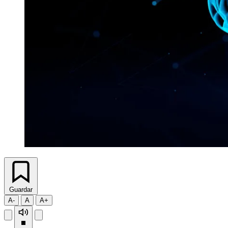
Guardar
A-
A
A+