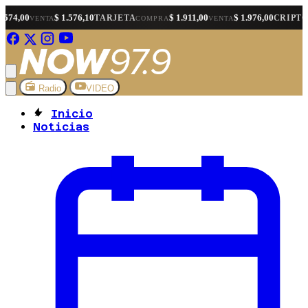
$ 1.576,10
$ 1.911,00
$ 1.976,00
$ 1.
TARJETA
CRIPTO
A
COMPRA
VENTA
COMPRA
Radio
VIDEO
Inicio
Noticias