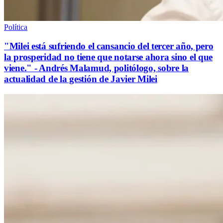
Política
"Milei está sufriendo el cansancio del tercer año, pero
la prosperidad no tiene que notarse ahora sino el que
viene." - Andrés Malamud, politólogo, sobre la
actualidad de la gestión de Javier Milei