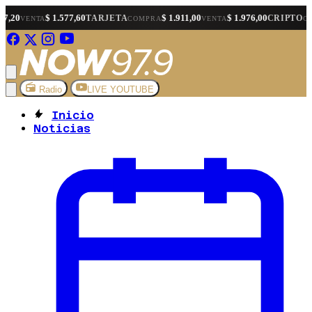
1.577,60
$ 1.911,00
$ 1.976,00
$ 1.567
TARJETA
CRIPTO
COMPRA
VENTA
COMPRA
Radio
LIVE YOUTUBE
Inicio
Noticias