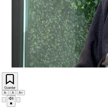
Guardar
A-
A
A+