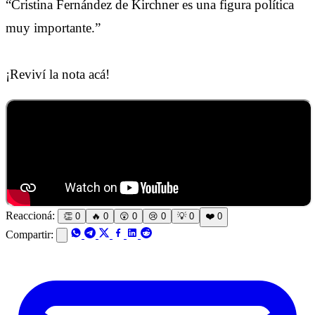
“Cristina Fernández de Kirchner es una figura política
muy importante.”
¡Reviví la nota acá!
Reaccioná:
👏
0
🔥
0
😲
0
😢
0
💡
0
❤️
0
Compartir: