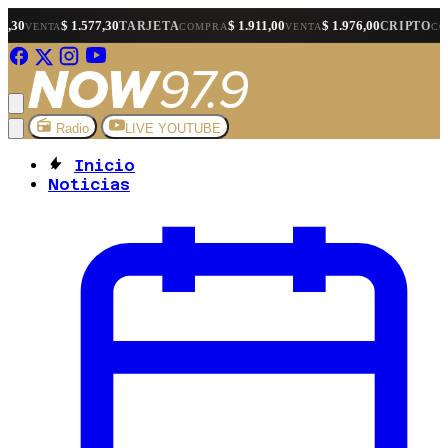
 1.577,30
$ 1.911,00
$ 1.976,00
$ 1.566
TARJETA
CRIPTO
COMPRA
VENTA
COMPRA
Radio
LIVE YOUTUBE
Inicio
Noticias