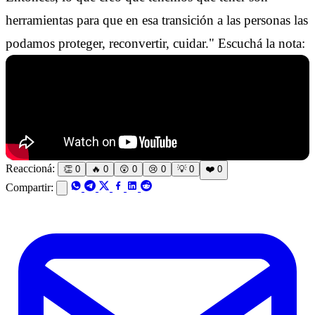
herramientas para que en esa transición a las personas las
podamos proteger, reconvertir, cuidar." Escuchá la nota:
Reaccioná:
👏
0
🔥
0
😲
0
😢
0
💡
0
❤️
0
Compartir: