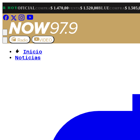
$ 1.470,00
$ 1.520,00
$ 1.505,00
OY
OFICIAL
BLUE
COMPRA
VENTA
COMPRA
VENT
Radio
VIDEO
Inicio
Noticias