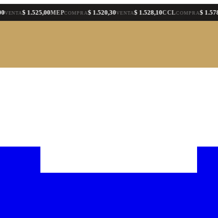
$ 1.525,00
$ 1.520,30
$ 1.528,10
$ 1.578,40
MEP
CCL
A
COMPRA
VENTA
COMPRA
VE