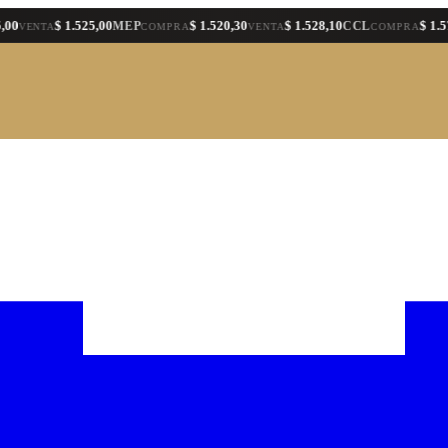
$ 1.525,00
$ 1.520,30
$ 1.528,10
$ 1.578,40
MEP
CCL
NTA
COMPRA
VENTA
COMPRA
V