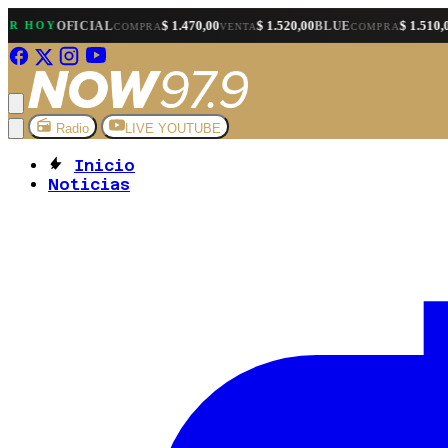
$ 1.470,00
$ 1.520,00
$ 1.510,00
OY
OFICIAL
BLUE
COMPRA
VENTA
COMPRA
VENT
Radio
LIVE YOUTUBE
Inicio
Noticias