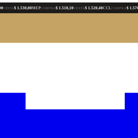
$ 1.530,00
$ 1.518,10
$ 1.520,40
$ 1.576,30
MEP
CCL
A
COMPRA
VENTA
COMPRA
VE