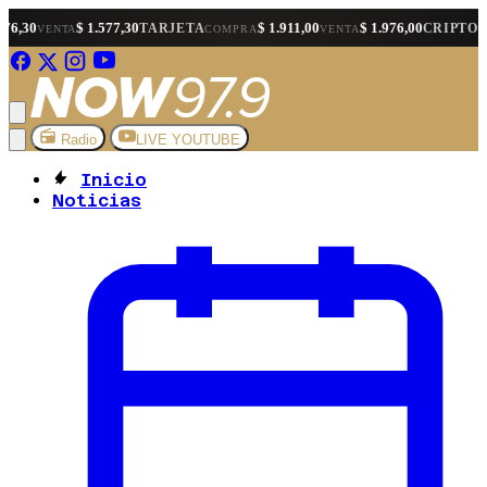
$ 1.577,30
$ 1.911,00
$ 1.976,00
$ 1.
TARJETA
CRIPTO
A
COMPRA
VENTA
COMPRA
Radio
LIVE YOUTUBE
Inicio
Noticias