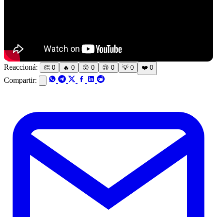
Reaccioná:
👏
0
🔥
0
😲
0
😢
0
💡
0
❤️
0
Compartir: