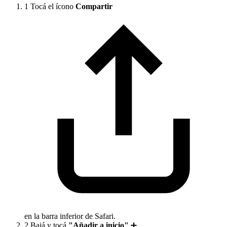
1
Tocá el ícono
Compartir
en la barra inferior de Safari.
2
Bajá y tocá
"Añadir a inicio"
➕