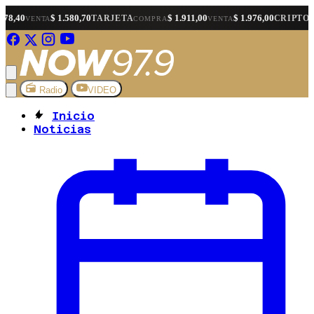
$ 1.580,70
$ 1.911,00
$ 1.976,00
$ 1.
TARJETA
CRIPTO
A
COMPRA
VENTA
COMPRA
Radio
VIDEO
Inicio
Noticias