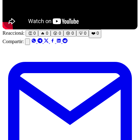
Reaccioná:
👏
0
🔥
0
😲
0
😢
0
💡
0
❤️
0
Compartir: