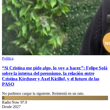
Política
“Si Cristina me pide algo, lo voy a hacer.”: Felipe Solá
sobre la interna del peronismo, la relación entre
Cristina Kirchner y Axel Kicillof, y el futuro de las
PASO
No pudimos cargar la siguiente. Reintentá en un rato.
R
Radio Now 97.9
Desde 2027