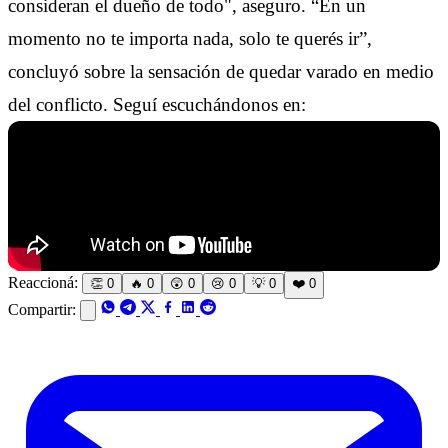
consideran el dueño de todo", aseguro. “En un
momento no te importa nada, solo te querés ir”,
concluyó sobre la sensación de quedar varado en medio
del conflicto. Seguí escuchándonos en:
Reaccioná:
👏
0
🔥
0
😲
0
😢
0
💡
0
❤️
0
Compartir: