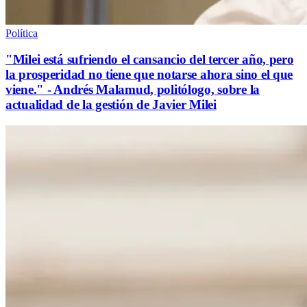
Política
"Milei está sufriendo el cansancio del tercer año, pero
la prosperidad no tiene que notarse ahora sino el que
viene." - Andrés Malamud, politólogo, sobre la
actualidad de la gestión de Javier Milei