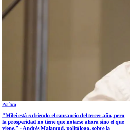
Política
"Milei está sufriendo el cansancio del tercer año, pero
la prosperidad no tiene que notarse ahora sino el que
viene." - Andrés Malamud, politólogo, sobre la