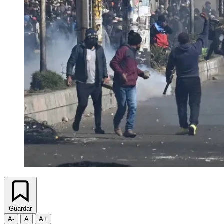
Guardar
A-
A
A+