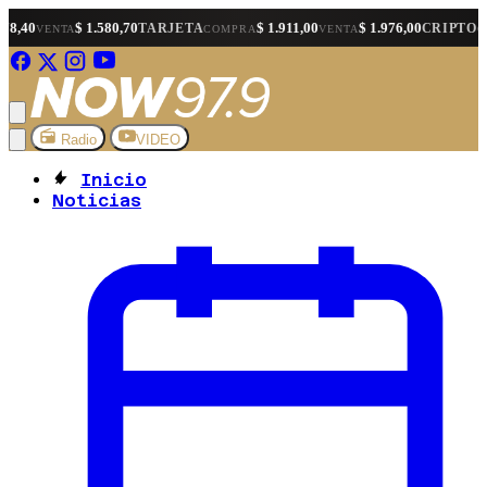
1.580,70
$ 1.911,00
$ 1.976,00
$ 1.564
TARJETA
CRIPTO
COMPRA
VENTA
COMPRA
Radio
VIDEO
Inicio
Noticias