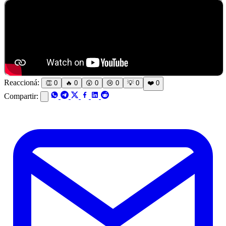
Reaccioná:
👏
0
🔥
0
😲
0
😢
0
💡
0
❤️
0
Compartir: