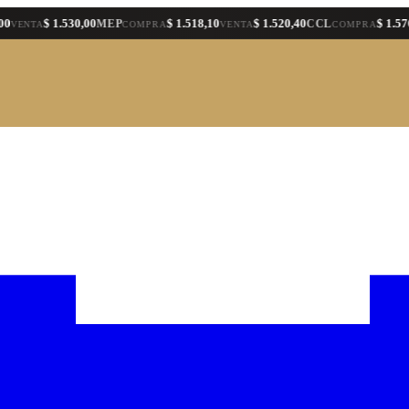
$ 1.530,00
$ 1.518,10
$ 1.520,40
$ 1.576,30
MEP
CCL
TA
COMPRA
VENTA
COMPRA
VE