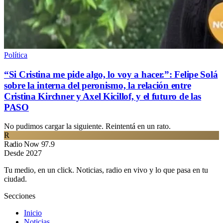
Política
“Si Cristina me pide algo, lo voy a hacer.”: Felipe Solá
sobre la interna del peronismo, la relación entre
Cristina Kirchner y Axel Kicillof, y el futuro de las
PASO
No pudimos cargar la siguiente. Reintentá en un rato.
R
Radio Now 97.9
Desde 2027
Tu medio, en un click. Noticias, radio en vivo y lo que pasa en tu
ciudad.
Secciones
Inicio
Noticias