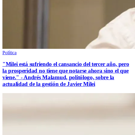
Política
"Milei está sufriendo el cansancio del tercer año, pero
la prosperidad no tiene que notarse ahora sino el que
viene." - Andrés Malamud, politólogo, sobre la
actualidad de la gestión de Javier Milei