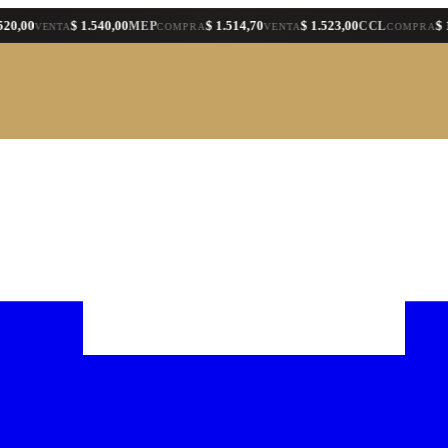
$ 1.540,00
$ 1.514,70
$ 1.523,00
$ 1.574,
MEP
CCL
VENTA
COMPRA
VENTA
COMPRA