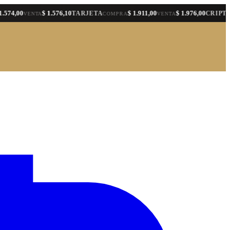
00
$ 1.576,10
$ 1.911,00
$ 1.976,00
TARJETA
CRIPTO
VENTA
COMPRA
VENTA
COMP