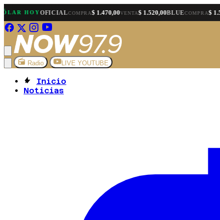
$ 1.470,00
$ 1.520,00
$ 1.520,00
R HOY
OFICIAL
BLUE
COMPRA
VENTA
COMPRA
Radio
LIVE YOUTUBE
Inicio
Noticias