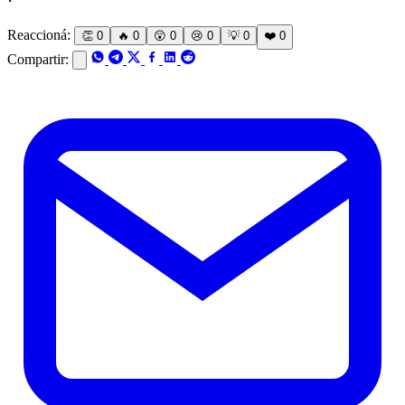
Reaccioná:
👏
0
🔥
0
😲
0
😢
0
💡
0
❤️
0
Compartir: