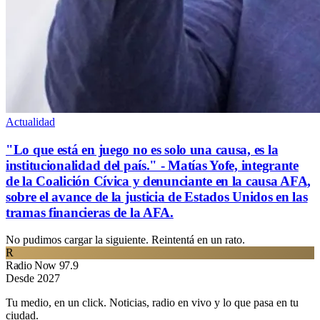
Actualidad
"Lo que está en juego no es solo una causa, es la
institucionalidad del país." - Matías Yofe, integrante
de la Coalición Cívica y denunciante en la causa AFA,
sobre el avance de la justicia de Estados Unidos en las
tramas financieras de la AFA.
No pudimos cargar la siguiente. Reintentá en un rato.
R
Radio Now 97.9
Desde 2027
Tu medio, en un click. Noticias, radio en vivo y lo que pasa en tu
ciudad.