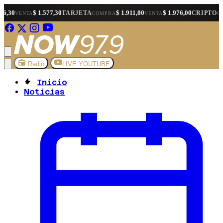
1.577,30
$ 1.911,00
$ 1.976,00
$ 1.566
TARJETA
CRIPTO
COMPRA
VENTA
COMPRA
Radio
LIVE YOUTUBE
Inicio
Noticias