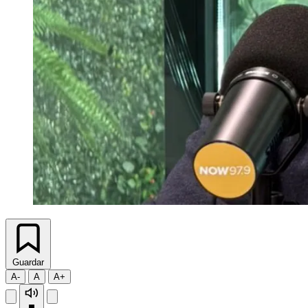
Guardar
A-
A
A+