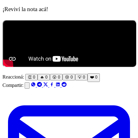
¡Reviví la nota acá!
Reaccioná:
👏
0
🔥
0
😲
0
😢
0
💡
0
❤️
0
Compartir: