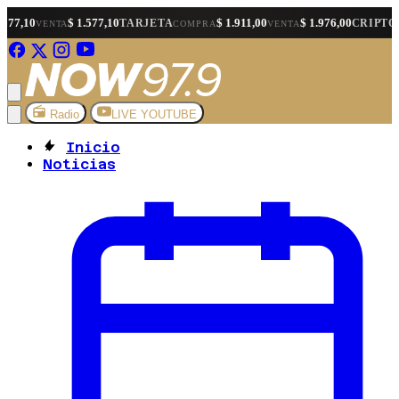
 1.577,10
$ 1.911,00
$ 1.976,00
$ 1.56
TARJETA
CRIPTO
COMPRA
VENTA
COMPRA
Radio
LIVE YOUTUBE
Inicio
Noticias