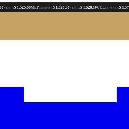
$ 1.525,00
$ 1.520,30
$ 1.528,10
$ 1.578,40
MEP
CCL
TA
COMPRA
VENTA
COMPRA
VE