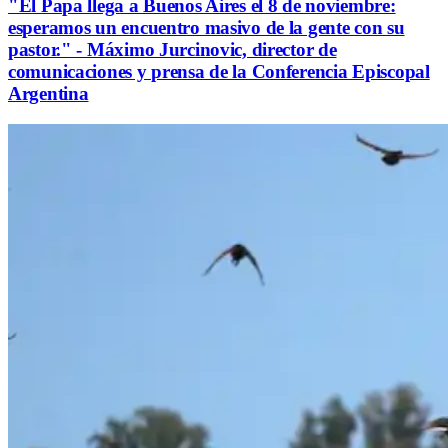
"El Papa llega a Buenos Aires el 8 de noviembre:
esperamos un encuentro masivo de la gente con su
pastor." - Máximo Jurcinovic, director de
comunicaciones y prensa de la Conferencia Episcopal
Argentina