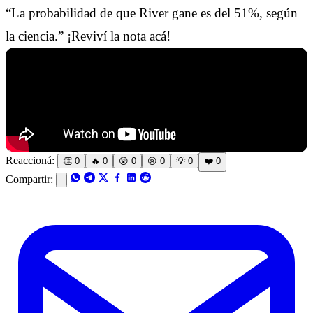
“La probabilidad de que River gane es del 51%, según
la ciencia.” ¡Reviví la nota acá!
Reaccioná:
👏
0
🔥
0
😲
0
😢
0
💡
0
❤️
0
Compartir: