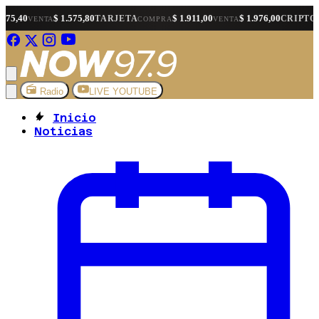
$ 1.575,80
$ 1.911,00
$ 1.976,00
$ 1.5
TARJETA
CRIPTO
COMPRA
VENTA
COMPRA
Radio
LIVE YOUTUBE
Inicio
Noticias