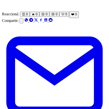
Reaccioná:
👏
0
🔥
0
😲
0
😢
0
💡
0
❤️
0
Compartir: