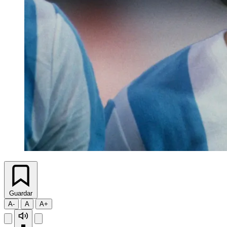
Guardar
A-
A
A+