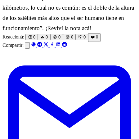
kilómetros, lo cual no es común: es el doble de la altura
de los satélites más altos que el ser humano tiene en
funcionamiento”. ¡Reviví la nota acá!
Reaccioná:
👏
0
🔥
0
😲
0
😢
0
💡
0
❤️
0
Compartir: