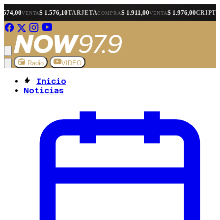
$ 1.576,10
$ 1.911,00
$ 1.976,00
$ 1
TARJETA
CRIPTO
TA
COMPRA
VENTA
COMPRA
Radio
VIDEO
Inicio
Noticias